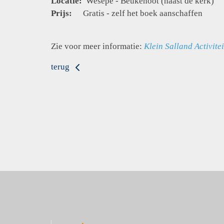
Locatie:
Wesepe - Beukenoot (naast de kerk)
Prijs:
Gratis - zelf het boek aanschaffen
Zie voor meer informatie:
Klein Salland Activite
terug