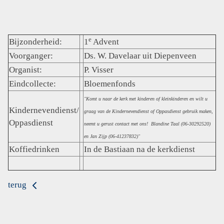
e
Bijzonderheid:
1
Advent
Voorganger:
Ds. W. Davelaar uit Diepenveen
Organist:
P. Visser
Eindcollecte:
Bloemenfonds
"Komt u naar de kerk met kinderen of kleinkinderen en wilt u
Kindernevendienst/
graag van de Kindernevendienst of Oppasdienst gebruik maken,
Oppasdienst
neemt u gerust contact met ons! Blandine Taal (06-30292520)
en Jan Zijp (06-41237832)"
Koffiedrinken
In de Bastiaan na de kerkdienst
terug