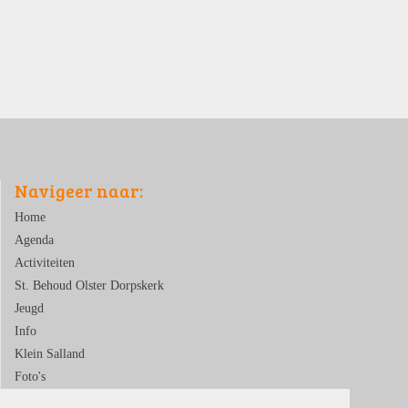
Navigeer naar:
Home
Agenda
Activiteiten
St. Behoud Olster Dorpskerk
Jeugd
Info
Klein Salland
Foto's
Contact