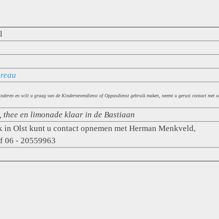
l
ureau
kinderen en wilt u graag van de Kindernevendienst of Oppasdienst gebruik maken, neemt u gerust contact met
e, thee en limonade klaar in de Bastiaan
rk in Olst kunt u contact opnemen met Herman Menkveld,
of 06 - 20559963