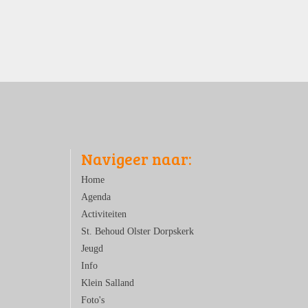
Navigeer naar:
Home
Agenda
Activiteiten
St. Behoud Olster Dorpskerk
Jeugd
Info
Klein Salland
Foto's