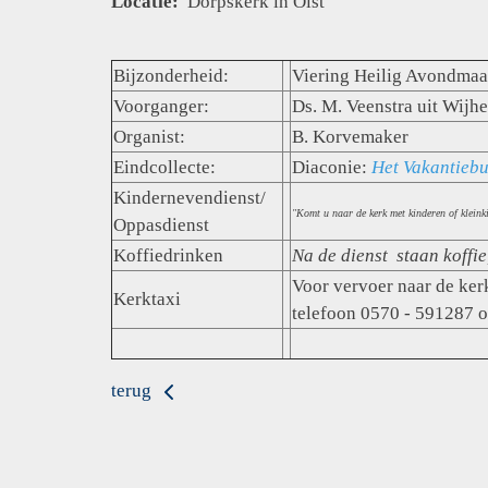
Locatie:
Dorpskerk in Olst
Bijzonderheid:
Viering Heilig Avondmaa
Voorganger:
Ds. M. Veenstra uit Wijhe
Organist:
B. Korvemaker
Eindcollecte:
Diaconie:
Het Vakantieb
Kindernevendienst/
"Komt u naar de kerk met kinderen of klein
Oppasdienst
Koffiedrinken
Na de dienst
staan koffi
Voor vervoer naar de ke
Kerktaxi
telefoon 0570 - 591287 
terug