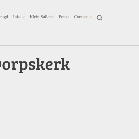
Jeugd
Info
Klein Salland
Foto's
Contact
 Dorpskerk