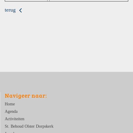
terug
Navigeer naar:
Home
Agenda
Activiteiten
St. Behoud Olster Dorpskerk