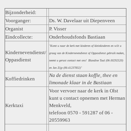
Bijzonderheid:
Voorganger:
Ds. W. Davelaar uit Diepenveen
Organist
P. Visser
Eindcollecte:
Onderhoudsfonds Bastiaan
"Komt u naar de kerk met kinderen of kleinkinderen en wilt u
Kindernevendienst/
graag van de Kindernevendienst of Oppasdienst gebruik maken,
Oppasdienst
neemt u gerust contact met ons! Blandine Taal (06-30292520)
en Jan Zijp (06-41237832)"
Na de dienst staan koffie, thee en
Koffiedrinken
limonade klaar in de Bastiaan
Voor vervoer naar de kerk in Olst
kunt u contact opnemen met Herman
Kerktaxi
Menkveld,
telefoon 0570 - 591287 of 06 -
20559963