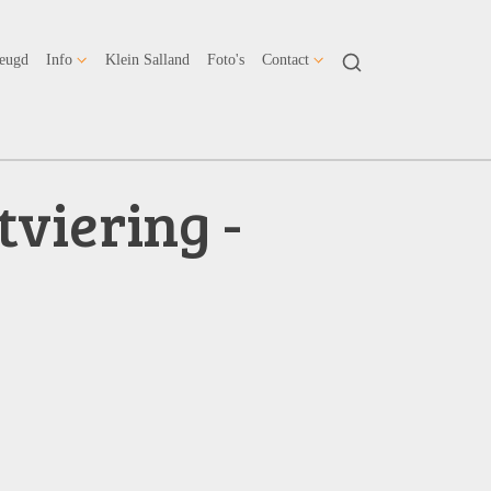
Jeugd
Info
Klein Salland
Foto's
Contact
viering -