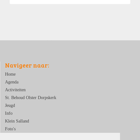
Navigeer naar:
Home
Agenda
Activiteiten
St. Behoud Olster Dorpskerk
Jeugd
Info
Klein Salland
Foto's
Contact