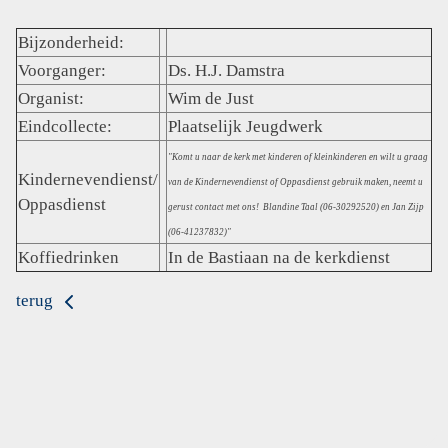
Bijzonderheid:
Voorganger:
Ds. H.J. Damstra
Organist:
Wim de Just
Eindcollecte:
Plaatselijk Jeugdwerk
"Komt u naar de kerk met kinderen of kleinkinderen en wilt u graag
Kindernevendienst/
van de Kindernevendienst of Oppasdienst gebruik maken, neemt u
Oppasdienst
gerust contact met ons! Blandine Taal (06-30292520) en Jan Zijp
(06-41237832)"
Koffiedrinken
In de Bastiaan na de kerkdienst
terug