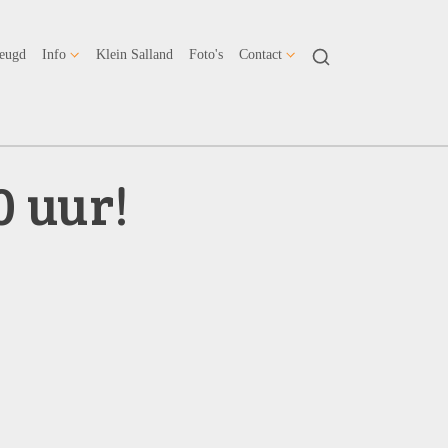
Jeugd
Info
Klein Salland
Foto's
Contact
0 uur!