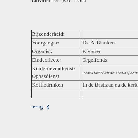
Locatie:
Dorpskerk Olst
Bijzonderheid:
Voorganger:
Ds. A. Blanken
Organist:
P. Visser
Eindcollecte:
Orgelfonds
Kindernevendienst/
"Komt u naar de kerk met kinderen of klein
Oppasdienst
Koffiedrinken
In de Bastiaan na de kerk
terug