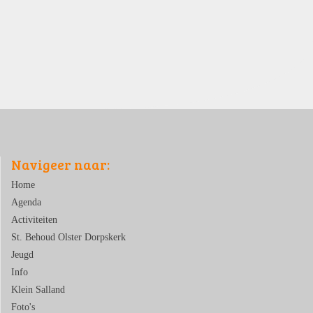
Navigeer naar:
Home
Agenda
Activiteiten
St. Behoud Olster Dorpskerk
Jeugd
Info
Klein Salland
Foto's