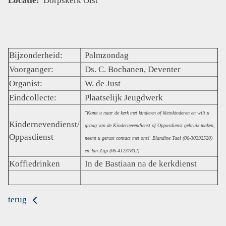
Locatie:
Dorpskerk Olst
Bijzonderheid:
Palmzondag
Voorganger:
Ds. C. Bochanen, Deventer
Organist:
W. de Just
Eindcollecte:
Plaatselijk Jeugdwerk
"Komt u naar de kerk met kinderen of kleinkinderen en wilt u
Kindernevendienst/
graag van de Kindernevendienst of Oppasdienst gebruik maken,
Oppasdienst
neemt u gerust contact met ons! Blandine Taal (06-30292520)
en Jan Zijp (06-41237832)"
Koffiedrinken
In de Bastiaan na de kerkdienst
terug