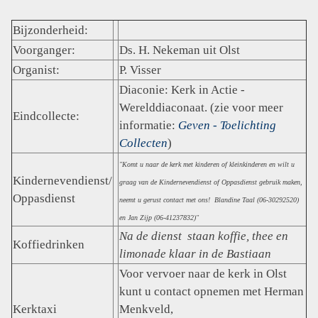
Bijzonderheid:
Voorganger:
Ds. H. Nekeman uit Olst
Organist:
P. Visser
Diaconie: Kerk in Actie -
Werelddiaconaat. (zie voor meer
Eindcollecte:
informatie:
Geven - Toelichting
Collecten
)
"Komt u naar de kerk met kinderen of kleinkinderen en wilt u
Kindernevendienst/
graag van de Kindernevendienst of Oppasdienst gebruik maken,
Oppasdienst
neemt u gerust contact met ons! Blandine Taal (06-30292520)
en Jan Zijp (06-41237832)"
Na de dienst
staan koffie, thee en
Koffiedrinken
limonade klaar in de Bastiaan
Voor vervoer naar de kerk in Olst
kunt u contact opnemen met Herman
Kerktaxi
Menkveld,