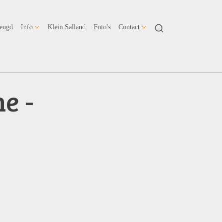
Jeugd
Info
Klein Salland
Foto's
Contact
e -