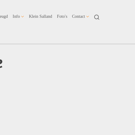
Jeugd
Info
Klein Salland
Foto's
Contact
e